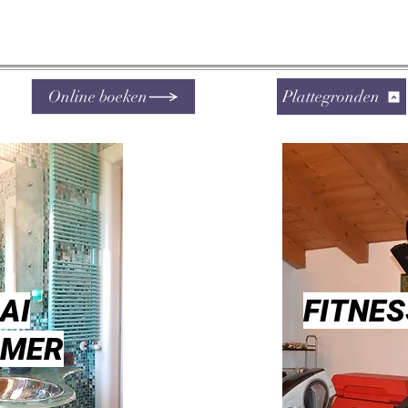
Online boeken
Plattegronden
AI
FITNE
AMER