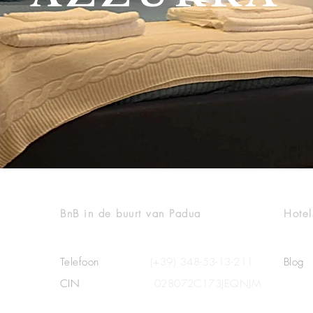
C
CONTACT
INF
BnB in de buurt van Padua
Hotel
Telefoon
(+39) 348-53-13-211
Blog
CIN
028072C173JEQNJM