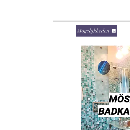
Mogelijkheden
MÖS
BADK