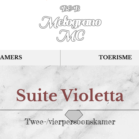
B&B
Melograno
MC
KAMERS
TOERISME
Suite Violetta
Twee-/vierpersoonskamer