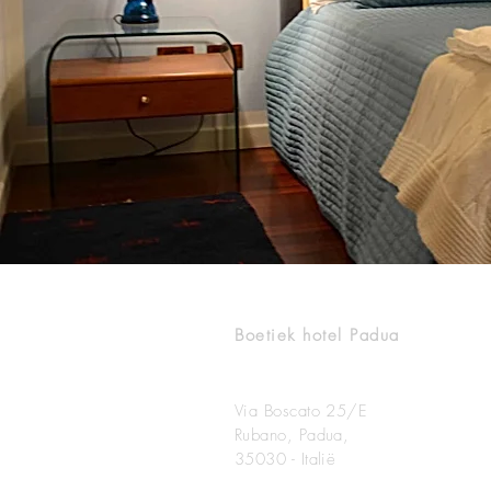
B&B MELOGRANO M
Boetiek hotel Padua
Via Boscato 25/E
Rubano, Padua,
35030 - Italië