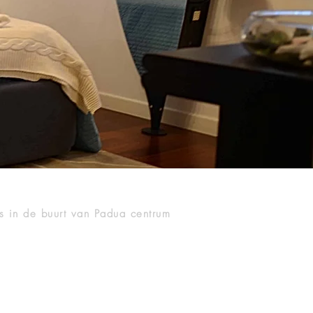
O
s in de buurt van Padua centrum